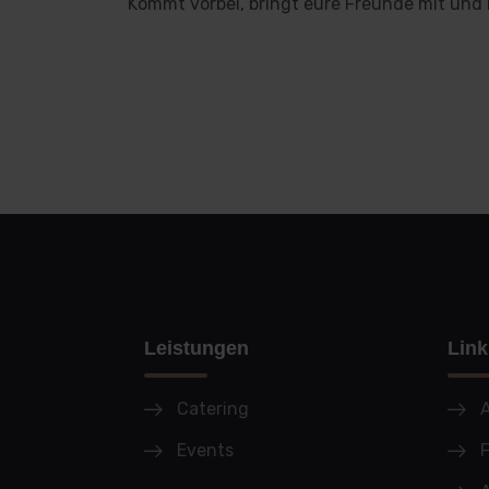
Kommt vorbei, bringt eure Freunde mit und
Leistungen
Link
Catering
A
Events
F