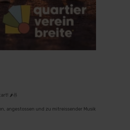
rt! 🌶️🍜
sen, angestossen und zu mitreissender Musik