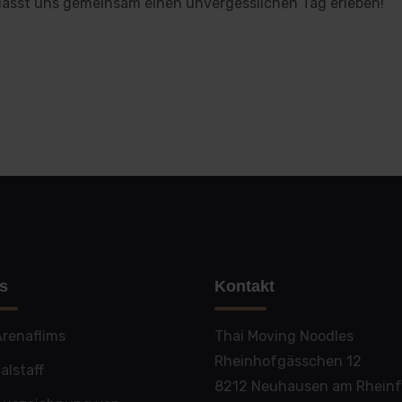
 lasst uns gemeinsam einen unvergesslichen Tag erleben!
s
Kontakt
renaflims
Thai Moving Noodles
Rheinhofgässchen 12
alstaff
8212 Neuhausen am Rheinf