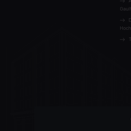
Gault
D
Hoch